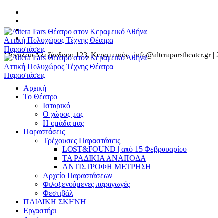
Μεγάλου Αλεξάνδρου 123, Κεραμεικός | info@alteraparstheater.gr |
Αρχική
Το Θέατρο
Ιστορικό
Ο χώρος μας
Η ομάδα μας
Παραστάσεις
Τρέχουσες Παραστάσεις
LOST&FOUND | από 15 Φεβρουαρίου
ΤΑ ΡΑΔΙΚΙΑ ΑΝΑΠΟΔΑ
ΑΝΤΙΣΤΡΟΦΗ ΜΕΤΡΗΣΗ
Αρχείο Παραστάσεων
Φιλοξενούμενες παραγωγές
Φεστιβάλ
ΠΑΙΔΙΚΗ ΣΚΗΝΗ
Εργαστήρι