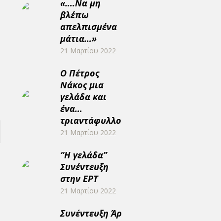
«….Να μη
βλέπω
απελπισμένα
μάτια…»
21 Μαρτίου 2022
Ο Πέτρος
Νάκος μια
γελάδα και
ένα…
τριαντάφυλλο
21 Μαρτίου 2022
“Η γελάδα”
Συνέντευξη
στην ΕΡΤ
21 Μαρτίου 2022
Συνέντευξη Άρη