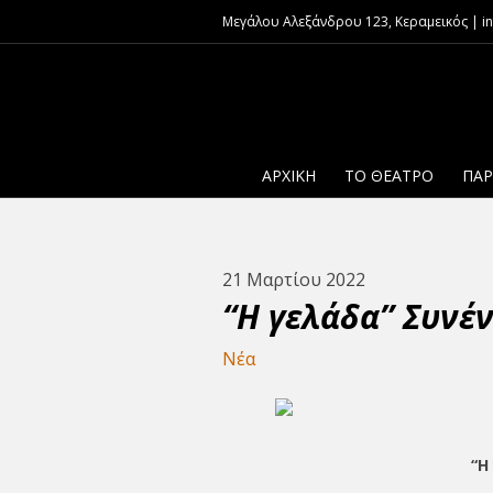
Μεγάλου Αλεξάνδρου 123, Κεραμεικός | inf
ΑΡΧΙΚΉ
ΤΟ ΘΈΑΤΡΟ
ΠΑΡ
21 Μαρτίου 2022
“Η γελάδα” Συνέ
Νέα
“Η