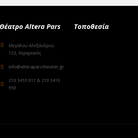
Θέατρο Altera Pars
Τοποθεσία
Μεγάλου Αλεξάνδρου
123, Κεραμεικός
info@alteraparstheater.gr
210 3410 011 & 210 3410
950