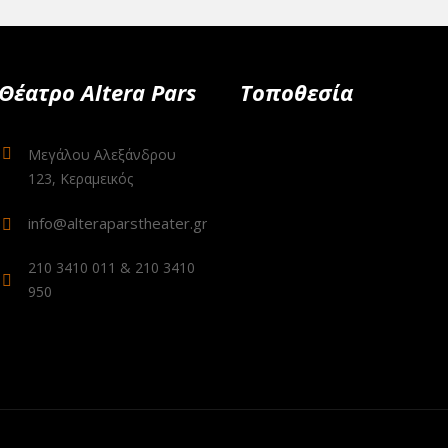
Θέατρο Altera Pars
Τοποθεσία
Μεγάλου Αλεξάνδρου
123, Κεραμεικός
info@alteraparstheater.gr
210 3410 011 & 210 3410
950