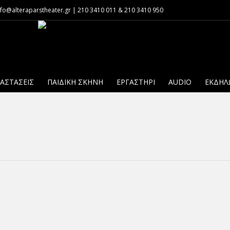
o@alteraparstheater.gr | 210 3410 011 & 210 3410 950
ΑΣΤΆΣΕΙΣ
ΠΑΙΔΙΚΗ ΣΚΗΝΗ
ΕΡΓΑΣΤΉΡΙ
AUDIO
ΕΚΔΗΛ