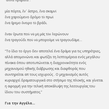
μία πόρτα, ἕν᾿ ἄστρο, ἕνα σκαμνὶ
ἕνα χαρούμενο δρόμο τὸ πρωὶ
ἕνα ἤρεμο ὄνειρο τὸ βράδι.
ἕναν ἔρωτα ποὺ νὰ μὴ μᾶς τὸν λερώνουν
ἕνα τραγούδι ποὺ νὰ μποροῦμε νὰ τραγουδᾶμε…
“Το ίδιο το έργο δεν αποτελεί ένα δράμα για τις υπηρέτριες,
αλλά απομονώνει και φωτίζει τη λεπτομέρεια ενός μεγάλου
πίνακα όπου αποτυπώνεται η διαχρονικότητα ενός
μηχανισμού ηθικής διάβρωσης και διαφθοράς που
συντηρείται απ τους ισχυρούς . Ο μηχανισμός αυτός
κυριαρχεί δραματουργικά στο στήσιμο της πλοκής, και γίνεται
η αφορμή για την τελική αποκάλυψη της λειτουργίας του
ίδιου του συστήματος.”
Για την Αγγέλα…