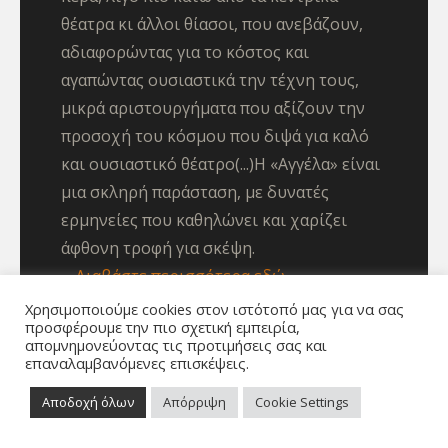
θέατρα κι άλλοι θίασοι, που ανεβάζουν,
αδιαφορώντας για το κόστος και
αγαπώντας ουσιαστικά την τέχνη τους,
μικρά αριστουργήματα που αξίζουν την
προσοχή του κόσμου που διψά για καλό
και ουσιαστικό θέατρο(...)Η «Αγγέλα» είναι
μια σκληρή παράσταση, με δυνατές
ερμηνείες που καθηλώνει και χαρίζει
άφθονη τροφή για σκέψη.
Διαβάστε περισσότερα εδώ
Χρησιμοποιούμε cookies στον ιστότοπό μας για να σας
Πάνος Τουρλής koukidaki.blogspot.gr
προσφέρουμε την πιο σχετική εμπειρία,
απομνημονεύοντας τις προτιμήσεις σας και
Μάρτιος 2017
επαναλαμβανόμενες επισκέψεις.
Κριτική για την Αγγέλα του Γ.
Αποδοχή όλων
Απόρριψη
Cookie Settings
Σεβαστίκογλου