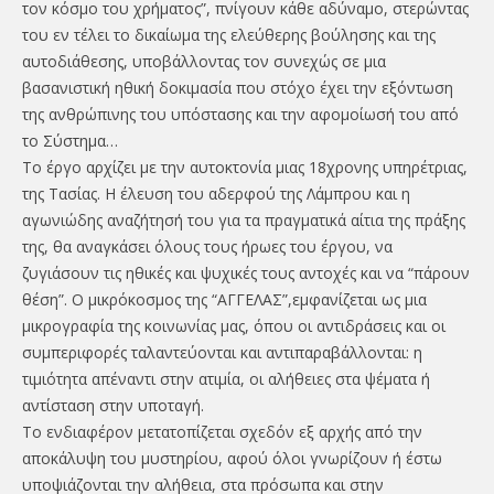
τον κόσμο του χρήματος”, πνίγουν κάθε αδύναμο, στερώντας
του εν τέλει το δικαίωμα της ελεύθερης βούλησης και της
αυτοδιάθεσης, υποβάλλοντας τον συνεχώς σε μια
βασανιστική ηθική δοκιμασία που στόχο έχει την εξόντωση
της ανθρώπινης του υπόστασης και την αφομοίωσή του από
το Σύστημα…
Το έργο αρχίζει με την αυτοκτονία μιας 18χρονης υπηρέτριας,
της Τασίας. Η έλευση του αδερφού της Λάμπρου και η
αγωνιώδης αναζήτησή του για τα πραγματικά αίτια της πράξης
της, θα αναγκάσει όλους τους ήρωες του έργου, να
ζυγιάσουν τις ηθικές και ψυχικές τους αντοχές και να “πάρουν
θέση”. Ο μικρόκοσμος της “ΑΓΓΕΛΑΣ”,εμφανίζεται ως μια
μικρογραφία της κοινωνίας μας, όπου οι αντιδράσεις και οι
συμπεριφορές ταλαντεύονται και αντιπαραβάλλονται: η
τιμιότητα απέναντι στην ατιμία, οι αλήθειες στα ψέματα ή
αντίσταση στην υποταγή.
Το ενδιαφέρον μετατοπίζεται σχεδόν εξ αρχής από την
αποκάλυψη του μυστηρίου, αφού όλοι γνωρίζουν ή έστω
υποψιάζονται την αλήθεια, στα πρόσωπα και στην