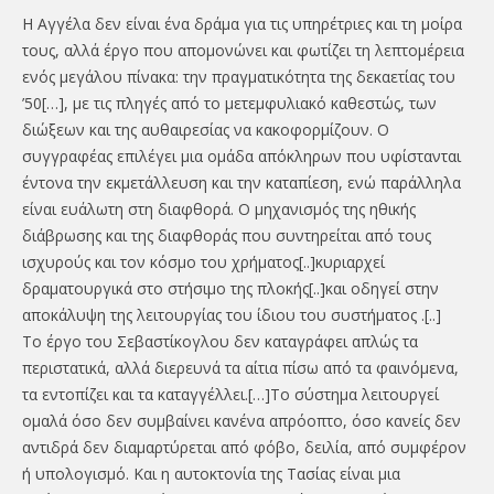
Η Αγγέλα δεν είναι ένα δράμα για τις υπηρέτριες και τη μοίρα
τους, αλλά έργο που απομονώνει και φωτίζει τη λεπτομέρεια
ενός μεγάλου πίνακα: την πραγματικότητα της δεκαετίας του
’50[…], με τις πληγές από το μετεμφυλιακό καθεστώς, των
διώξεων και της αυθαιρεσίας να κακοφορμίζουν. Ο
συγγραφέας επιλέγει μια ομάδα απόκληρων που υφίστανται
έντονα την εκμετάλλευση και την καταπίεση, ενώ παράλληλα
είναι ευάλωτη στη διαφθορά. Ο μηχανισμός της ηθικής
διάβρωσης και της διαφθοράς που συντηρείται από τους
ισχυρούς και τον κόσμο του χρήματος[..]κυριαρχεί
δραματουργικά στο στήσιμο της πλοκής[..]και οδηγεί στην
αποκάλυψη της λειτουργίας του ίδιου του συστήματος .[..]
Το έργο του Σεβαστίκογλου δεν καταγράφει απλώς τα
περιστατικά, αλλά διερευνά τα αίτια πίσω από τα φαινόμενα,
τα εντοπίζει και τα καταγγέλλει.[…]Το σύστημα λειτουργεί
ομαλά όσο δεν συμβαίνει κανένα απρόοπτο, όσο κανείς δεν
αντιδρά δεν διαμαρτύρεται από φόβο, δειλία, από συμφέρον
ή υπολογισμό. Και η αυτοκτονία της Τασίας είναι μια