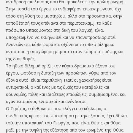
αντίδραση απελπισίας που θα προκαλέσει την πρώτη ρωγμή.
Στην πορεία του έργου το ενδιαφέρον επικεντρώνεται, όχι
τόσο στη λύση του μυστηρίου, αλλά στα πρόσωπα και στην
τοποθέτησή τους απέναντι στα περιστατικά[..], το κάθε
πρόσωπο υπακούοντας στη δική του λογική, είναι
υποχρεωμένο να εκδηλωθεί και να επαναπροσδιοριστεί.
Ανανεώνεται κάθε φορά και οξύνεται το ηθικό δίλημμα:
αντίσταση ή υποχώρηση μπροστά στον κόσμο της σήψης και
της διαφθοράς.
Το ηθικό δίλημμά ορίζει τον κύριο δραματικό άξονα του
έργου, ωστόσο η διάταξη των προσώπων γύρω από τον
άξονα αυτό, είναι περίπλοκη. Γιατί οι χαρακτήρες είναι
αντιφατικοί, ο καθένας με τις δικές του καταβολές και
αδυναμίες, πάθη και ιδιαίτερες επιδιώξεις, συμβιβασμένοι και
αγανακτισμένοι, ενδοτικοί και ανένδοτοι.
Ο Στράτος, ο άνθρωπος που ελέγχει το κύκλωμα, ο
συνδετικός κρίκος του υποκόσμου με την εξουσία, έχει δίπλα
τού την υποτακτική του Γεωργία, που είναι θύτης και θύμα
μαζί, με την τυφλή της εξάρτηση από τον ερωμένο της. Θύμα