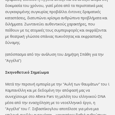
δοκιμασία του χρόνου, γιατί μέσα από τα περιστατικά μιας
συγκεκριμένης συγκυρίας προβάλλει έντονες δραματικές
καταστάσεις, διατυπώνει κρίσιμα ανθρώπινα προβλήματα και
διλήμματα. Ζωντανεύει αυθεντικούς χαρακτήρες, που
πείθουν με τις ατομικές τους συμπεριφορές και εκφράζονται
με θεατρική γλώσσα σπάνιας πυκνότητας και εκφραστικής
δύναμης.
(απόσπασμα από την ανάλυση του Δημήτρη Σπάθη για την
“Αγγέλα”)
Σκηνοθετικό Σημείωμα
Μετά την περσινή εμπειρία με την “Αυλή των θαυμάτων” του Ι.
Καμπανέλλη και με δεδομένη την απόφασή μας να
συνεχίσουμε στο Altera Pars τη μελέτη του ελληνικού DNA
μέσα από την ενασχόληση με το νεοελληνικό έργο, η
”Αγγέλα” του Γ. Σεβαστίκογλου αποτέλεσε για μένα μια
επιλογή σχεδόν αυτονόητη… χαρακτήρες βαθιά ανθρώπινοι,