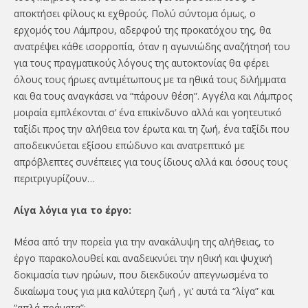
αποκτήσει φίλους κι εχθρούς. Πολύ σύντομα όμως, ο
ερχομός του Λάμπρου, αδερφού της προκατόχου της, θα
ανατρέψει κάθε ισορροπία, όταν η αγωνιώδης αναζήτησή του
για τους πραγματικούς λόγους της αυτοκτονίας θα φέρει
όλους τους ήρωες αντιμέτωπους με τα ηθικά τους διλήμματα
και θα τους αναγκάσει να “πάρουν θέση”. Αγγέλα και Λάμπρος
μοιραία εμπλέκονται σ’ ένα επικίνδυνο αλλά και γοητευτικό
ταξίδι προς την αλήθεια τον έρωτα και τη ζωή, ένα ταξίδι που
αποδεικνύεται εξίσου επώδυνο και ανατρεπτικό με
απρόβλεπτες συνέπειες για τους ίδιους αλλά και όσους τους
περιτριγυρίζουν…
Λίγα λόγια για το έργο:
Μέσα από την πορεία για την ανακάλυψη της αλήθειας, το
έργο παρακολουθεί και αναδεικνύει την ηθική και ψυχική
δοκιμασία των ηρώων, που διεκδικούν απεγνωσμένα το
δικαίωμα τους για μια καλύτερη ζωή , γι’ αυτά τα “λίγα” και
“απλά πράματα”: