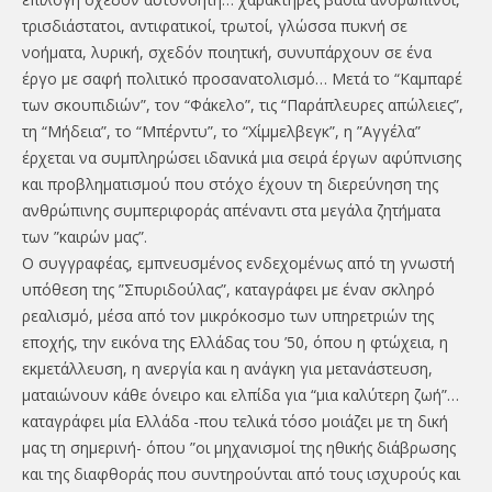
τρισδιάστατοι, αντιφατικοί, τρωτοί, γλώσσα πυκνή σε
νοήματα, λυρική, σχεδόν ποιητική, συνυπάρχουν σε ένα
έργο με σαφή πολιτικό προσανατολισμό… Μετά το “Καμπαρέ
των σκουπιδιών”, τον “Φάκελο”, τις “Παράπλευρες απώλειες”,
τη “Μήδεια”, το “Μπέρντυ”, το “Χίμμελβεγκ”, η ”Αγγέλα”
έρχεται να συμπληρώσει ιδανικά μια σειρά έργων αφύπνισης
και προβληματισμού που στόχο έχουν τη διερεύνηση της
ανθρώπινης συμπεριφοράς απέναντι στα μεγάλα ζητήματα
των ”καιρών μας”.
Ο συγγραφέας, εμπνευσμένος ενδεχομένως από τη γνωστή
υπόθεση της ”Σπυριδούλας”, καταγράφει με έναν σκληρό
ρεαλισμό, μέσα από τον μικρόκοσμο των υπηρετριών της
εποχής, την εικόνα της Ελλάδας του ’50, όπου η φτώχεια, η
εκμετάλλευση, η ανεργία και η ανάγκη για μετανάστευση,
ματαιώνουν κάθε όνειρο και ελπίδα για “μια καλύτερη ζωή”…
καταγράφει μία Ελλάδα -που τελικά τόσο μοιάζει με τη δική
μας τη σημερινή- όπου ”οι μηχανισμοί της ηθικής διάβρωσης
και της διαφθοράς που συντηρούνται από τους ισχυρούς και