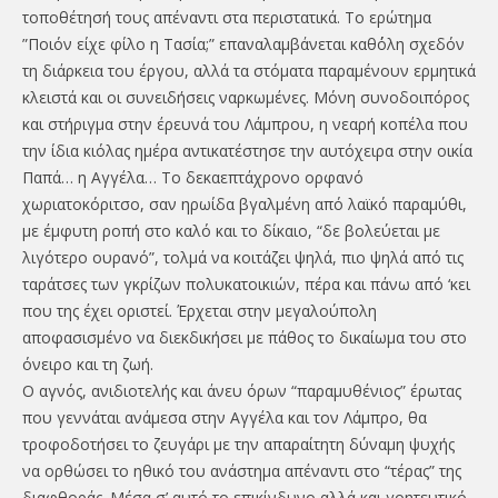
τοποθέτησή τους απέναντι στα περιστατικά. Το ερώτημα
”Ποιόν είχε φίλο η Τασία;” επαναλαμβάνεται καθ΄όλη σχεδόν
τη διάρκεια του έργου, αλλά τα στόματα παραμένουν ερμητικά
κλειστά και οι συνειδήσεις ναρκωμένες. Μόνη συνοδοιπόρος
και στήριγμα στην έρευνά του Λάμπρου, η νεαρή κοπέλα που
την ίδια κιόλας ημέρα αντικατέστησε την αυτόχειρα στην οικία
Παπά… η Αγγέλα… Το δεκαεπτάχρονο ορφανό
χωριατοκόριτσο, σαν ηρωίδα βγαλμένη από λαϊκό παραμύθι,
με έμφυτη ροπή στο καλό και το δίκαιο, “δε βολεύεται με
λιγότερο ουρανό”, τολμά να κοιτάζει ψηλά, πιο ψηλά από τις
ταράτσες των γκρίζων πολυκατοικιών, πέρα και πάνω από ‘κει
που της έχει οριστεί. Έρχεται στην μεγαλούπολη
αποφασισμένο να διεκδικήσει με πάθος το δικαίωμα του στο
όνειρο και τη ζωή.
Ο αγνός, ανιδιοτελής και άνευ όρων “παραμυθένιος” έρωτας
που γεννάται ανάμεσα στην Αγγέλα και τον Λάμπρο, θα
τροφοδοτήσει το ζευγάρι με την απαραίτητη δύναμη ψυχής
να ορθώσει το ηθικό του ανάστημα απέναντι στο “τέρας” της
διαφθοράς. Μέσα σ’ αυτό το επικίνδυνο αλλά και γοητευτικό