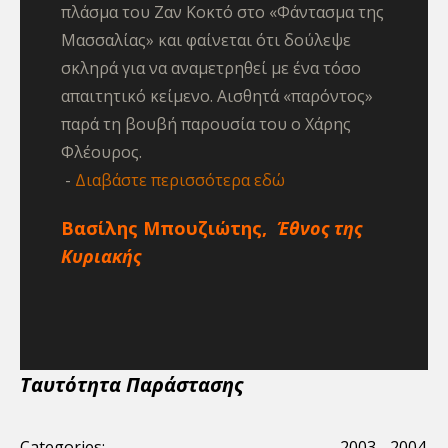
πλάσμα του Ζαν Κοκτό στο «Φάντασμα της
Μασσαλίας» και φαίνεται ότι δούλεψε
σκληρά για να αναμετρηθεί με ένα τόσο
απαιτητικό κείμενο. Αισθητά «παρόντος»
παρά τη βουβή παρουσία του ο Χάρης
Φλέουρος.
Διαβάστε περισσότερα εδώ
Βασίλης Μπουζιώτης,
Έθνος της
Κυριακής
Ταυτότητα Παράστασης
Categories:
2003 - 2004