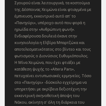
Σγουρού είναι λειτουργικά, τα κοστούμια
της Δέσποινας Χειμώνα είναι φτιαγμένα με
έμπνευση, εκκεντρικό αυτό απ′ το
«Πανηγύρι», υπέροχο αυτό που φορά η
ηρωίδα στην «Ανθρώπινη φωνή».
Ενδιαφέρουσα δουλειά έκανε στην
κινησιολογία η Ελβίρα Μπαρτζώκα και
αποτελεσματικότατος στο βίντεο και τους
φωτισμούς ο Διονύσιος Ευθυμιόπουλος.
Η Μίνα Χειμώνα, που έχει φτιάξει με
κατάθεση ψυχής το «Altera Pars»,
πετυχαίνει εντυπωσιακές ερμηνείες. Τόσο
στο «Πανηγύρι» -δύσκολο εγχείρημα να
υπηρετήσει με ακρίβεια δεξιοτέχνη την
εκκεντρική σκηνοθετική άποψη του
Νάκου, ακίνητη σ′ όλη τη διάρκεια του