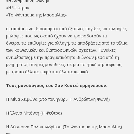
«Η Ανθρώπινη Φωνή»
«Η Ψεύτρα»
«Το Φάντασμα της Μασσαλίας»,
οι οποίοι είναι διάσπαρτοι από έξυπνες παγίδες και τολμηρές
μπλόφες που ως σκοπό έχουν να τροφοδοτούν τα
όνειρα, τις επιθυμίες για αλλαγή, τις αποδράσεις από το τέλμα
των κοινωνικών και διαπροσωπικών σχέσεων. Γυναίκες
αντιμέτωπες με την πραγματικότητα βιώνουν μέσα από τη
μνήμη τους στιγμές μοναδικές, σε μια ποιητική ατμόσφαιρα,
με τρόπο άλλοτε πικρό και άλλοτε κωμικό.
Τους μονολόγους του Ζαν Κοκτώ ερμηνεύουν:
Η Μίνα Χειμώνα (Στο πανηγύρι- Η Ανθρώπινη Φωνή)
Η Έλενα Μπόντη (Η Ψεύτρα)
Η Δέσποινα Πολυκανδρίτου (Το Φάντασμα της Μασσαλίας)
και