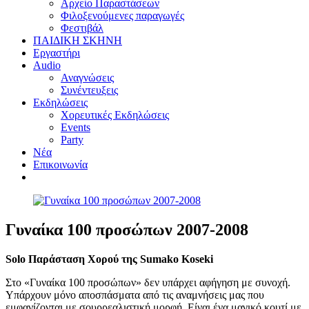
Αρχείο Παραστάσεων
Φιλοξενούμενες παραγωγές
Φεστιβάλ
ΠΑΙΔΙΚΗ ΣΚΗΝΗ
Εργαστήρι
Audio
Αναγνώσεις
Συνέντευξεις
Εκδηλώσεις
Χορευτικές Εκδηλώσεις
Εvents
Party
Nέα
Επικοινωνία
Γυναίκα 100 προσώπων 2007-2008
Solo Παράσταση Χορού της Sumako Koseki
Στο «Γυναίκα 100 προσώπων» δεν υπάρχει αφήγηση με συνοχή.
Υπάρχουν μόνο αποσπάσματα από τις αναμνήσεις μας που
εμφανίζονται με σουρρεαλιστική μορφή. Είναι ένα μαγικό κουτί με