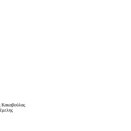
ς Κακαβούλας
έμελης