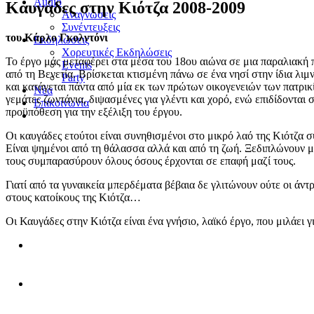
Audio
Καυγάδες στην Κιότζα 2008-2009
Αναγνώσεις
Συνέντευξεις
του Κάρλο Γκολντόνι
Εκδηλώσεις
Χορευτικές Εκδηλώσεις
Το έργο μάς μεταφέρει στα μέσα του 18ου αιώνα σε μια παραλιακή π
Εvents
από τη Βενετία. Βρίσκεται κτισμένη πάνω σε ένα νησί στην ίδια λιμ
Party
και κατάγεται πάντα από μία εκ των πρώτων οικογενειών των πατρικί
Nέα
γεμάτες ζωντάνια, διψασμένες για γλέντι και χορό, ενώ επιδίδονται
Επικοινωνία
προϋπόθεση για την εξέλιξη του έργου.
Οι καυγάδες ετούτοι είναι συνηθισμένοι στο μικρό λαό της Κιότζα συ
Είναι ψημένοι από τη θάλασσα αλλά και από τη ζωή. Ξεδιπλώνουν μπ
τους συμπαρασύρουν όλους όσους έρχονται σε επαφή μαζί τους.
Γιατί από τα γυναικεία μπερδέματα βέβαια δε γλιτώνουν ούτε οι άντ
στους κατοίκους της Κιότζα…
Οι Καυγάδες στην Κιότζα είναι ένα γνήσιο, λαϊκό έργο, που μιλάει γι