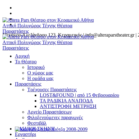
Μεγάλου Αλεξάνδρου 123, Κεραμεικός | info@alteraparstheater.gr |
Αρχική
Το Θέατρο
Ιστορικό
Ο χώρος μας
Η ομάδα μας
Παραστάσεις
Τρέχουσες Παραστάσεις
LOST&FOUND | από 15 Φεβρουαρίου
ΤΑ ΡΑΔΙΚΙΑ ΑΝΑΠΟΔΑ
ΑΝΤΙΣΤΡΟΦΗ ΜΕΤΡΗΣΗ
Αρχείο Παραστάσεων
Φιλοξενούμενες παραγωγές
Φεστιβάλ
ΠΑΙΔΙΚΗ ΣΚΗΝΗ
Εργαστήρι