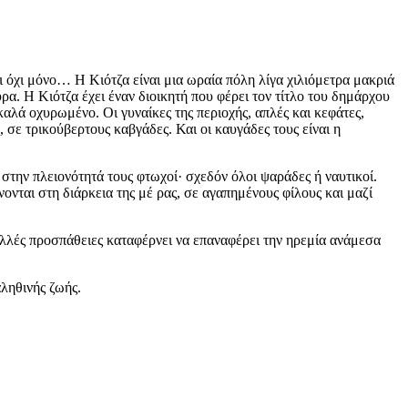
ι όχι μόνο… Η Κιότζα είναι μια ωραία πόλη λίγα χιλιόμετρα μακριά
ρα. Η Κιότζα έχει έναν διοικητή που φέρει τον τίτλο του δημάρχου
καλά οχυρωμένο. Οι γυναίκες της περιοχής, απλές και κεφάτες,
, σε τρικούβερτους καβγάδες. Και οι καυγάδες τους είναι η
ι στην πλειονότητά τους φτωχοί· σχεδόν όλοι ψαράδες ή ναυτικοί.
νται στη διάρκεια της μέ ρας, σε αγαπημένους φίλους και μαζί
 πολλές προσπάθειες καταφέρνει να επαναφέρει την ηρεμία ανάμεσα
αληθινής ζωής.