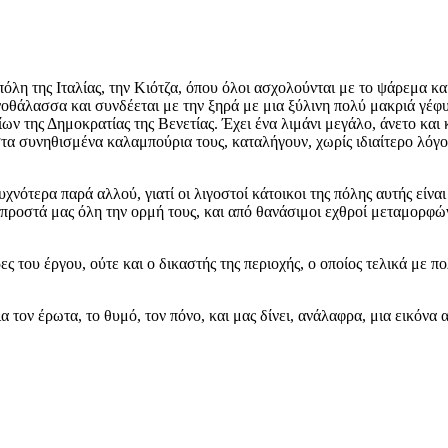
όλη της Ιταλίας, την Κιότζα, όπου όλοι ασχολούνται με το ψάρεμα κα
νοθάλασσα και συνδέεται με την ξηρά με μια ξύλινη πολύ μακριά γέφυ
ων της Δημοκρατίας της Βενετίας. Έχει ένα λιμάνι μεγάλο, άνετο και 
 στα συνηθισμένα καλαμπούρια τους, καταλήγουν, χωρίς ιδιαίτερο λόγο
χνότερα παρά αλλού, γιατί οι λιγοστοί κάτοικοι της πόλης αυτής είνα
ροστά μας όλη την ορμή τους, και από θανάσιμοι εχθροί μεταμορφώνο
ρες του έργου, ούτε και ο δικαστής της περιοχής, ο οποίος τελικά με
α τον έρωτα, το θυμό, τον πόνο, και μας δίνει, ανάλαφρα, μια εικόνα 