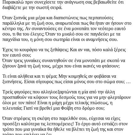
Παρακαλώ πριν συνεχίσετε την ανάγνωση σας βεβαιωθείτε ότι
διαβάζετε με την σωστή σειρά.
Όταν ξυπνάς μια μέρα και διαπιστώνεις πως περπατούσες
παράλληλα με τη ζωή σου, αναρωτιέσαι πως θα ήταν αν ήσουν στο
κέντρο της. Αν συναντούσες σε ένα μονοπάτι τον νεότερο εαυτό
σου, τι θα του έλεγες; Όταν το μυαλό σου σε παγιδεύει με τα
παιχνίδια του, η μόνη σου σωτηρία είναι οι αναμνήσεις σου.
Έχεις το κουράγιο να τις ξεθάψεις; Και αν ναι, πόσο καλά ξέρεις
τον εαυτό σου;
Όταν τρεις γυναίκες συναντηθούν σε ένα μονοπάτι με σκοπό να
ζήσουν ξανά τη ζωή τους, μέχρι που είναι ικανές να φτάσουν;
Τι είναι αλήθεια και τι ψέμα; Μην κοιμηθείς αν φοβάσαι να
ξυπνήσεις. Είσαι σίγουρος πως είσαι μόνος σου στο σώμα σου; …
Τρείς φιγούρες που αλληλοεξαρτώνται η μία από την άλλη
προσπαθούν να κόψουν τους δεσμούς τους για να μην φλερτάρουν
όλοι με τον πάτο! Είναι η μάχη μέχρι τελικής πτώσεως, η
τελευταία; Γιατί να βρεθεί μια Φοίβη στο δρόμο σου;
Όταν στρέφεις τη σκέψη στο παρελθόν σου, εύχεσαι να είχες
προσέξει καλύτερα τις λεπτομέρειες! Το έργο αυτό εστιάζει στον
τρόπο που μια γυναίκα θα ήθελε να βλέπει τη ζωή της και στον
τρόπο που επιλέγει να ζει.