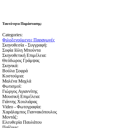
Ταυτότητα Παράστασης:
Categories:
Φιλοξενούμενες Παραγωγές
Σκηνοθεσία - Συγγραφή:
Σοφία Ιόλη Μπούντα
Σκηνοθετική Επιμέλεια:
Θεόδωρος Γράμψας
Σκηνικά:
Βούλα Σοφρά
Κοστούμια:
Μαλένα Μαχλά
Φωτισμοί:
Γιώργος Αγιαννίτης
Μουσική Επιμέλεια:
Γιάννης Χουλιάρας
Video - Φωτογραφία:
Χαράλαμπος Γιαννακόπουλος
Μοντάζ:
Ελευθερία Παυλάτου
Παίζουν: