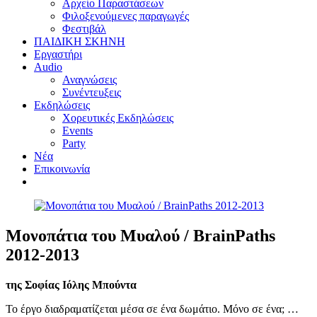
Αρχείο Παραστάσεων
Φιλοξενούμενες παραγωγές
Φεστιβάλ
ΠΑΙΔΙΚΗ ΣΚΗΝΗ
Εργαστήρι
Audio
Αναγνώσεις
Συνέντευξεις
Εκδηλώσεις
Χορευτικές Εκδηλώσεις
Εvents
Party
Nέα
Επικοινωνία
Μονοπάτια του Μυαλού / BrainPaths
2012-2013
της Σοφίας Ιόλης Μπούντα
Το έργο διαδραματίζεται μέσα σε ένα δωμάτιο. Μόνο σε ένα; …