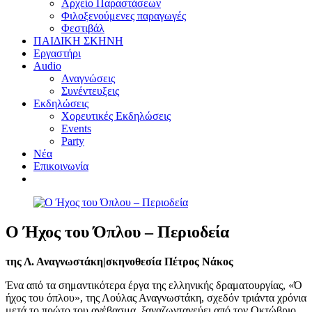
Αρχείο Παραστάσεων
Φιλοξενούμενες παραγωγές
Φεστιβάλ
ΠΑΙΔΙΚΗ ΣΚΗΝΗ
Εργαστήρι
Audio
Αναγνώσεις
Συνέντευξεις
Εκδηλώσεις
Χορευτικές Εκδηλώσεις
Εvents
Party
Nέα
Επικοινωνία
Ο Ήχος του Όπλου – Περιοδεία
της Λ. Αναγνωστάκη|σκηνοθεσία Πέτρος Νάκος
Ένα από τα σημαντικότερα έργα της ελληνικής δραματουργίας, «Ό
ήχος του όπλου», της Λούλας Αναγνωστάκη, σχεδόν τριάντα χρόνια
μετά το πρώτο του ανέβασμα, ξαναζωντανεύει από τον Οκτώβριο