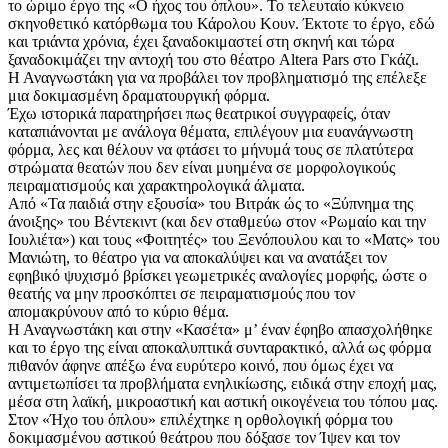
το ώριμο έργο της «Ο ήχος του όπλου». Το τελευταίο κύκνειο
σκηνοθετικό κατόρθωμα του Κάρολου Κουν. Έκτοτε το έργο, εδώ
και τριάντα χρόνια, έχει ξαναδοκιμαστεί στη σκηνή και τώρα
ξαναδοκιμάζει την αντοχή του στο θέατρο Altera Pars στο Γκάζι.
Η Αναγνωστάκη για να προβάλει τον προβληματισμό της επέλεξε
μια δοκιμασμένη δραματουργική φόρμα.
Έχω ιστορικά παρατηρήσει πως θεατρικοί συγγραφείς, όταν
καταπιάνονται με ανάλογα θέματα, επιλέγουν μια ευανάγνωστη
φόρμα, λες και θέλουν να φτάσει το μήνυμά τους σε πλατύτερα
στρώματα θεατών που δεν είναι μυημένα σε μορφολογικούς
πειραματισμούς και χαρακτηρολογικά άλματα.
Από «Τα παιδιά στην εξουσία» του Βιτράκ ώς το «Ξύπνημα της
άνοιξης» του Βέντεκιντ (και δεν σταθμεύω στον «Ρωμαίο και την
Ιουλιέτα») και τους «Φοιτητές» του Ξενόπουλου και το «Ματς» του
Μανιώτη, το θέατρο για να αποκαλύψει και να ανατάξει τον
εφηβικό ψυχισμό βρίσκει γεωμετρικές αναλογίες μορφής, ώστε ο
θεατής να μην προσκόπτει σε πειραματισμούς που τον
απομακρύνουν από το κύριο θέμα.
Η Αναγνωστάκη και στην «Κασέτα» μ’ έναν έφηβο απασχολήθηκε
και το έργο της είναι αποκαλυπτικά συνταρακτικό, αλλά ως φόρμα
πιθανόν άφηνε απέξω ένα ευρύτερο κοινό, που όμως έχει να
αντιμετωπίσει τα προβλήματα ενηλικίωσης, ειδικά στην εποχή μας,
μέσα στη λαϊκή, μικροαστική και αστική οικογένεια του τόπου μας.
Στον «Ήχο του όπλου» επιλέχτηκε η ορθολογική φόρμα του
δοκιμασμένου αστικού θεάτρου που δόξασε τον Ίψεν και τον