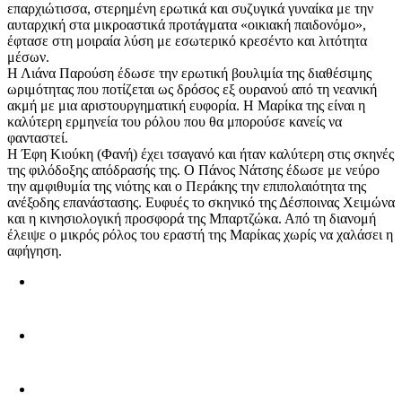
επαρχιώτισσα, στερημένη ερωτικά και συζυγικά γυναίκα με την
αυταρχική στα μικροαστικά προτάγματα «οικιακή παιδονόμο»,
έφτασε στη μοιραία λύση με εσωτερικό κρεσέντο και λιτότητα
μέσων.
Η Λιάνα Παρούση έδωσε την ερωτική βουλιμία της διαθέσιμης
ωριμότητας που ποτίζεται ως δρόσος εξ ουρανού από τη νεανική
ακμή με μια αριστουργηματική ευφορία. Η Μαρίκα της είναι η
καλύτερη ερμηνεία του ρόλου που θα μπορούσε κανείς να
φανταστεί.
Η Έφη Κιούκη (Φανή) έχει τσαγανό και ήταν καλύτερη στις σκηνές
της φιλόδοξης απόδρασής της. Ο Πάνος Νάτσης έδωσε με νεύρο
την αμφιθυμία της νιότης και ο Περάκης την επιπολαιότητα της
ανέξοδης επανάστασης. Ευφυές το σκηνικό της Δέσποινας Χειμώνα
και η κινησιολογική προσφορά της Μπαρτζώκα. Από τη διανομή
έλειψε ο μικρός ρόλος του εραστή της Μαρίκας χωρίς να χαλάσει η
αφήγηση.