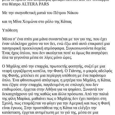
στο θέατρο ALTERA PARS
Με την σκηνοθετική ματιά του Πέτρου Νάκου
και τη Μίνα Χειμώνα στο ρόλο της Κάτιας
Υπόθεση
Μέσα σ’ ένα σπίτι μια μάνα συναντιέται με τον γιο της, που έχει
έναν ολόκληρο χρόνο να τον δει, ενώ έξω από αυτό επικρατεί μια
πανηγυρική προεκλογική ατμόσφαιρα. Συγκοινωνούντα δοχεία;
Ένας ήχος όπλου, που δεν ακούγεται ποτέ κι όμως θα ανατρέψει
όλα τα γεγονότα μέσα σε λίγες μόνο ώρες.
Ο Μιχάλης από την επαρχία, πρωτοετής φοιτητής, συζεί με μια
νεαρή εργαζόμενη κοπέλα, την Φανή. Ο Γιάννης, ο μικρός αδελφός
της Φανής, μπλέκει σε μια περίεργη υπόθεση με ένα παράνομο
όπλο. Ένα φθινοπωρινό απόγευμα, η μητέρα του Μιχάλη, η Κάτια,
που έζησε στην επαρχία, παγιδευμένη σε επιλογές που δεν
επιθυμούσε, έρχεται στην Αθήνα για να ψηφίσει. Συναντά τον
δεκαοχτάχρονο γιό της καθώς και άλλα πρόσωπα. Από την παλιά
της φίλη Μαρίκα, μαθαίνει πως ο Μιχάλης δεν έχει πατήσει στη
Σχολή, πως ετοιμάζεται να φύγει για την Αμερική και πως η Φανή
είναι έγκυος. Στην προσπάθεια της η Κάτια να ελέγξει την
κατάσταση, έρχεται αντιμέτωπη με το γιό της, μέσα σε μια