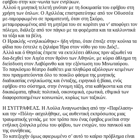
εφήβου στην κοι¬νωνία των ενηλίκων.
Αλλού η μυητική τελετή γινόταν με τη δοκιμασία του εφήβου στη
χρήση των όπλων. Ο Αχιλλέας επιστρατεύτηκε από τον Οδυσσέα
με-ταμορφωμένο σε πραματευτή, όταν στη Σκύρο,
μεταμορφωμένος από τη μητέρα του σε κορίτσι για ν’ αποφύγει τον
πόλεμο, διάλεξε από τον πάγκο με τα φορέματα και τα καλλυντικά
τα τόξα και τα βέλη.
Ο Ηρακλής «ενηλικιώθηκε» ήδη νήπιο, όταν έπνιξε στην κούνια τα
φίδια που έστειλε η ζηλιάρα Ήρα στον νόθο γιο του Διός!..
Αλλά και ό Θησέας έπρεπε να εκτελέσει άθλους πριν αξιωθεί να
δια-δεχθεί τον Αιγέα στον θρόνο των Αθηνών, με κύριο άθλημα τη
διείσδυση στον Λαβύρινθο και την εξόντωση του Μινωταύρου.
Το παγκόσμιο θέατρο διαθέτει μια πληθώρα αξιόλογων κειμένων
που πραγματεύονται όλο το ποικίλο φάσμα της μυητικής
διαδικασίας ενηλικίωσης και ένταξης, ειρηνικά ή βίαια, ενός
εφήβου στο σύστημα, στην έννομη τάξη, στα καθήκοντα και στα
δικαιώματα, ηθικά; πολιτικά, οικονομικά, ερωτικά, εθιμικά των
διαφοροποιημένων κοινωνιών, κυρίως των ταξικών.
Η ΣΥΓΓΡΑΦΕΑΣ. Η Λούλα Αναγνωστάκη από την «Παρέλαση»
και την «Πόλη» ασχολήθηκε, ως αυθεντική εκπρόσωπος μιας
τραυματικής γενιάς, με τον τρόπο που ένας έφηβος μυείται στην
ενήλικη ζούγκλα μέσω του φόβου, των ενοχών, του πανικού και
της συνήθειας.
Το κατεξοχήν όμως αφιερωμένο σ’ αυτό το καίριο πρόβλημα είναι