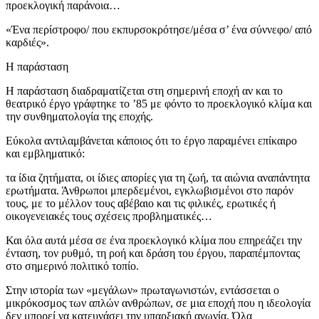
προεκλογική παράνοια…
«Ένα περίστροφο/ που εκπυρσοκρότησε/μέσα σ’ ένα σύννεφο/ από
καρδιές».
Η παράσταση
Η παράσταση διαδραματίζεται στη σημερινή εποχή αν και το
θεατρικό έργο γράφτηκε το ’85 με φόντο το προεκλογικό κλίμα και
την συνθηματολογία της εποχής.
Εύκολα αντιλαμβάνεται κάποιος ότι το έργο παραμένει επίκαιρο
και εμβληματικό:
τα ίδια ζητήματα, οι ίδιες απορίες για τη ζωή, τα αιώνια αναπάντητα
ερωτήματα. Άνθρωποι μπερδεμένοι, εγκλωβισμένοι στο παρόν
τους, με το μέλλον τους αβέβαιο και τις φιλικές, ερωτικές ή
οικογενειακές τους σχέσεις προβληματικές…
Και όλα αυτά μέσα σε ένα προεκλογικό κλίμα που επηρεάζει την
ένταση, τον ρυθμό, τη ροή και δράση του έργου, παραπέμποντας
στο σημερινό πολιτικό τοπίο.
Στην ιστορία των «μεγάλων» πρωταγωνιστών, εντάσσεται ο
μικρόκοσμος των απλών ανθρώπων, σε μια εποχή που η ιδεολογία
δεν μπορεί να κατευνάσει την υπαρξιακή αγωνία. Όλα