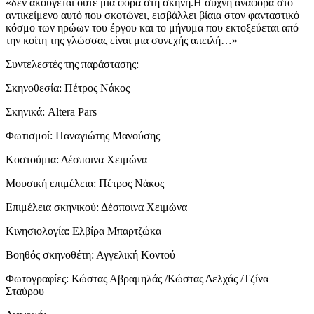
«δεν ακούγεται ούτε μία φορά στη σκηνή.H συχνή αναφορά στο
αντικείμενο αυτό που σκοτώνει, εισβάλλει βίαια στον φανταστικό
κόσμο των ηρώων του έργου και το μήνυμα που εκτοξεύεται από
την κοίτη της γλώσσας είναι μια συνεχής απειλή…»
Συντελεστές της παράστασης:
Σκηνοθεσία: Πέτρος Νάκος
Σκηνικά: Altera Pars
Φωτισμοί: Παναγιώτης Μανούσης
Κοστούμια: Δέσποινα Χειμώνα
Μουσική επιμέλεια: Πέτρος Νάκος
Επιμέλεια σκηνικού: Δέσποινα Χειμώνα
Κινησιολογία: Ελβίρα Μπαρτζώκα
Βοηθός σκηνοθέτη: Αγγελική Κοντού
Φωτογραφίες: Κώστας Αβραμηλάς /Κώστας Δελχάς /Τζίνα
Σταύρου