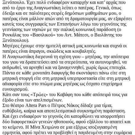
Ξενόπουλο. Έχει πολύ ενδιαφέρον καταρχήν και κατ’ αρχάς που
από το έργο της Αναγνωστάκη λείπει ο πατέρας. Γενικά, όπως
έδειξα και σε παλιότερες σειρές δημόσιων μαθημάτων μου, ο
πατέρας είναι μάλλον απών από τη δραματουργία μας, αν εξαιρέσει
κανείς τους συγγραφείς των Επτανήσων λόγω του γεγονότος της
γειτνίασης των νησιών με την ιταλική κοινωνική παράδοση (ο
Ρονκάλας του «Βασιλικού» του Αντ. Μάτεσι, ο Βιολάντης του
Ξενόπουλου).
Μητέρες έχουμε στην ημιτελή αστική μας κοινωνία και συχνά οι
πατέρες είναι άπραγοι, σκιώδεις και κουβαλητές.
Η Αναγνωστάκη διερευνά τη σχέση γιου – μητέρας, την απόπειρα
του γιου να δραπετεύσει από τα στερεότυπα, να αυτονομηθεί, να
ανδρωθεί, να αρνηθεί και να ξαναγεννηθεί, χωρίς όμως επιτυχία.
Πάντα σε κάθε μονοπάτι διαφυγής θα σκοντάφτει πάνω είτε στη
μητρική στοργή είτε στη μητρική υπερπροστασία είτε στη μητρική
αδιαφορία είτε στο πτώμα μιας μητέρας ως έσχατο επιχείρημα
ευνουχισμού.
Κάτι σαν τους «Τρώες» του Καβάφη που κάθε απόπειρά τους για
έξοδο είναι των απελπισμένων.
Στο θέατρο Altera Pars ο Πέτρος Νάκος δίδαξε μια τίμια,
ευθύβολη, καίρια και αποτελεσματικά συγκινημένη παράσταση.
Και έχει ενδιαφέρον το γεγονός ότι κατορθώνει να ισορροπήσει
δύο διαφορετικών γενεών ηθοποιούς, αφού εξάλλου το απαιτεί και
το κείμενο. Η Μίνα Χειμώνα σε μια εξόχως ισοζυγιασμένη
ερμηνεία, αφού πρέπει να προβληθεί η παγιδευμένη στην ευμάρεια