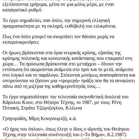
εξελίσσονται γρήγορα, μέσα σε μια μόλις μέρα, με έναν
καταιγιστικό ρυθμό.
Το έργο σημαδεύει, σαν όπλο, την σημερινή ελληνική
πραγματικότητα με τη σκληρή, ευθύβολή του ειλικρίνεια.
Πως ένα όπλο μπορεί να σκορπίσει τον θάνατο χωρίς να
εκπυρσοκροτήσει;
Οι ήρωες βρίσκονται στα όρια νευρικής κρίσης, εξαιτίας της
κρίσιμης πολιτικής και κοινωνικής κατάστασης που επικρατεί στη
χώρα… Τα πρόσωπα βρίσκονται στο μεταίχμιο – δίνουν την
εντύπωση ότι αιωρούνται ανάμεσα στο πριν και το μετά, ανάμεσα
στο λογικό και το παράλογο. Στέκονται μονίμως αναποφάσιστα και
ονειρεύονται να ζήσουν μια «τρομερή» πράξη που θα τα ανυψώσει
πάνω από τη μιζέρια της καθημερινότητάς τους…
Το έργο σηματοδότησε την τελευταία σκηνοθετική δουλειά του
Κάρολου Κουν, στο Θέατρο Τέχνης, το 1987, με τους: Ρένη
Πιττακή, Στράτο Τζώρτζογλου, Κλέωνα
Γρηγοριάδη, Μίμη Κουγιουμτζή, κ.ά.
«Ο ήχος του όπλου», όπως έλεγε ο ίδιος ο ιδρυτής του Θεάτρου
Τέχνης στην τελευταία συνέντευξή του («Το Βήμα», 8.2.1987)