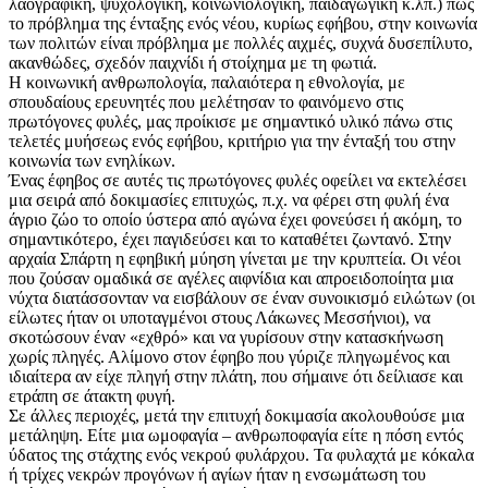
λαογραφική, ψυχολογική, κοινωνιολογική, παιδαγωγική κ.λπ.) πως
το πρόβλημα της ένταξης ενός νέου, κυρίως εφήβου, στην κοινωνία
των πολιτών είναι πρόβλημα με πολλές αιχμές, συχνά δυσεπίλυτο,
ακανθώδες, σχεδόν παιχνίδι ή στοίχημα με τη φωτιά.
Η κοινωνική ανθρωπολογία, παλαιότερα η εθνολογία, με
σπουδαίους ερευνητές που μελέτησαν το φαινόμενο στις
πρωτόγονες φυλές, μας προίκισε με σημαντικό υλικό πάνω στις
τελετές μυήσεως ενός εφήβου, κριτήριο για την ένταξή του στην
κοινωνία των ενηλίκων.
Ένας έφηβος σε αυτές τις πρωτόγονες φυλές οφείλει να εκτελέσει
μια σειρά από δοκιμασίες επιτυχώς, π.χ. να φέρει στη φυλή ένα
άγριο ζώο το οποίο ύστερα από αγώνα έχει φονεύσει ή ακόμη, το
σημαντικότερο, έχει παγιδεύσει και το καταθέτει ζωντανό. Στην
αρχαία Σπάρτη η εφηβική μύηση γίνεται με την κρυπτεία. Οι νέοι
που ζούσαν ομαδικά σε αγέλες αιφνίδια και απροειδοποίητα μια
νύχτα διατάσσονταν να εισβάλουν σε έναν συνοικισμό ειλώτων (οι
είλωτες ήταν οι υποταγμένοι στους Λάκωνες Μεσσήνιοι), να
σκοτώσουν έναν «εχθρό» και να γυρίσουν στην κατασκήνωση
χωρίς πληγές. Αλίμονο στον έφηβο που γύριζε πληγωμένος και
ιδιαίτερα αν είχε πληγή στην πλάτη, που σήμαινε ότι δείλιασε και
ετράπη σε άτακτη φυγή.
Σε άλλες περιοχές, μετά την επιτυχή δοκιμασία ακολουθούσε μια
μετάληψη. Είτε μια ωμοφαγία – ανθρωποφαγία είτε η πόση εντός
ύδατος της στάχτης ενός νεκρού φυλάρχου. Τα φυλαχτά με κόκαλα
ή τρίχες νεκρών προγόνων ή αγίων ήταν η ενσωμάτωση του