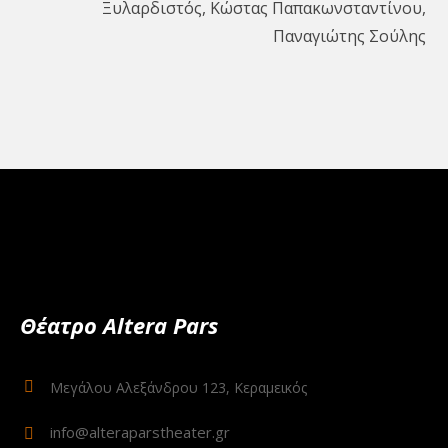
Ξυλαρδιστός, Κώστας Παπακωνσταντίνου,
Παναγιώτης Σούλης
Θέατρο Altera Pars
Μεγάλου Αλεξάνδρου 123, Κεραμεικός
info@alteraparstheater.gr