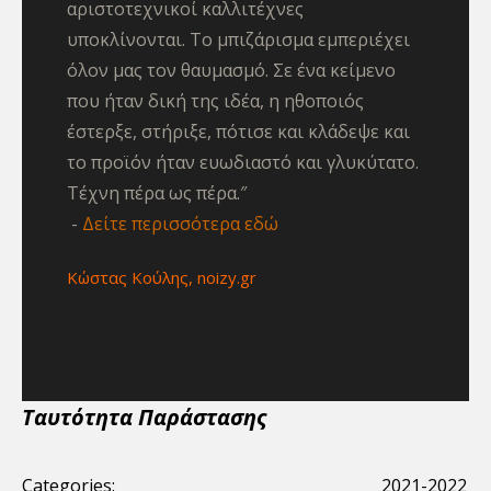
αριστοτεχνικοί καλλιτέχνες
υποκλίνονται. Το μπιζάρισμα εμπεριέχει
όλον μας τον θαυμασμό. Σε ένα κείμενο
που ήταν δική της ιδέα, η ηθοποιός
έστερξε, στήριξε, πότισε και κλάδεψε και
το προϊόν ήταν ευωδιαστό και γλυκύτατο.
Τέχνη πέρα ως πέρα.″
Δείτε περισσότερα εδώ
Κώστας Κούλης, noizy.gr
Tαυτότητα Παράστασης
Categories:
2021-2022