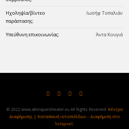
Ηχοληψία/βίντεο
Iωσήφ Τοπαλιάν
παράστασης:
Υπεύθυνη επικοινωνίας:
Άντα Κουγιά
Κέντρο
© 2022 www.alteraparstheater.eu All Rights Reserved.
Διαφήμισης | Κατασκευή ιστοσελίδων - Διαφήμιση στο
Ίντερνετ.