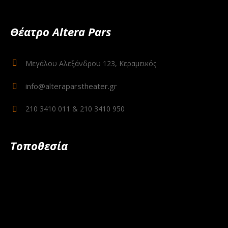
Θέατρο Altera Pars
Μεγάλου Αλεξάνδρου 123, Κεραμεικός
info@alteraparstheater.gr
210 3410 011 & 210 3410 950
Τοποθεσία