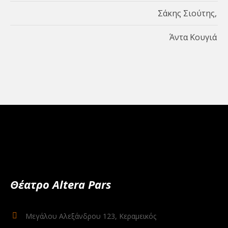
Σάκης Σιούτης,
Άντα Κουγιά
Θέατρο Altera Pars
Μεγάλου Αλεξάνδρου 123, Κεραμεικός