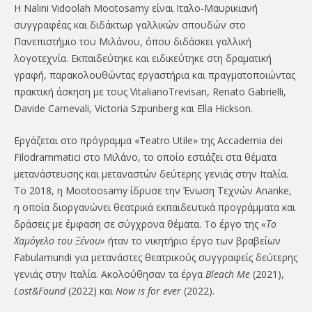
Η Nalini Vidoolah Mootosamy είναι Ιταλο-Μαυρικιανή
συγγραφέας και διδάκτωρ γαλλικών σπουδών στο
Πανεπιστήμιο του Μιλάνου, όπου διδάσκει γαλλική
λογοτεχνία. Εκπαιδεύτηκε και ειδικεύτηκε στη δραματική
γραφή, παρακολουθώντας εργαστήρια και πραγματοποιώντας
πρακτική άσκηση με τους VitalianoTrevisan, Renato Gabrielli,
Davide Carnevali, Victoria Szpunberg και Ella Hickson.
Εργάζεται στο πρόγραμμα «Teatro Utile» της Accademia dei
Filodrammatici στο Μιλάνο, το οποίο εστιάζει στα θέματα
μετανάστευσης και μεταναστών δεύτερης γενιάς στην Ιταλία.
Το 2018, η Mootoosamy ίδρυσε την Ένωση Τεχνών Ananke,
η οποία διοργανώνει θεατρικά εκπαιδευτικά προγράμματα και
δράσεις με έμφαση σε σύγχρονα θέματα. Το έργο της
«Το
Χαμόγελο του Ξένου»
ήταν το νικητήριο έργο των βραβείων
Fabulamundi για μετανάστες θεατρικούς συγγραφείς δεύτερης
γενιάς στην Ιταλία. Ακολούθησαν τα έργα
Bleach Me
(2021),
Lost&Found
(2022) και
Now is for ever
(2022).