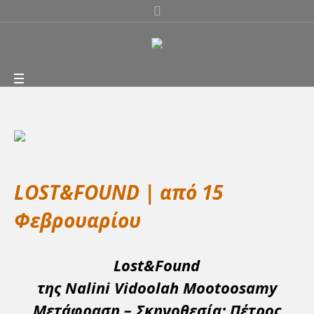
LOST&FOUND | από 15
Φεβρουαρίου
Lost&Found
της
Nalini Vidoolah Mootoosamy
Μετάφραση – Σκηνοθεσία: Πέτρος