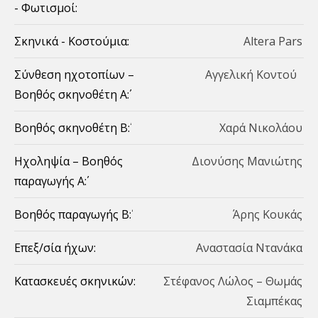
- Φωτισμοί:
Σκηνικά - Koστούμια:
Αltera Pars
Σύνθεση ηχοτοπίων –
Aγγελική Κοντού
Βοηθός σκηνοθέτη Α΄:
Βοηθός σκηνοθέτη Β΄:
Χαρά Νικολάου
Ηχοληψία – Βοηθός
Διονύσης Μανιώτης
παραγωγής Α΄:
Βοηθός παραγωγής B΄:
Άρης Κουκάς
Επεξ/σία ήχων:
Aναστασία Ντανάκα
Κατασκευές σκηνικών:
Στέφανος Λώλος – Θωμάς
Σιαμπέκας