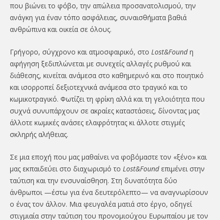
που βιώνει το φόβο, την απώλεια προσανατολισμού, την
ανάγκη για έναν τόπο ασφάλειας, συναισθήματα βαθιά
ανθρώπινα και οικεία σε όλους.
Γρήγορο, σύγχρονο και ατμοσφαιρικό, στο
Lost&Found
η
αφήγηση ξεδιπλώνεται με συνεχείς αλλαγές ρυθμού και
διάθεσης, κινείται ανάμεσα στο καθημερινό και στο ποιητικό
και ισορροπεί δεξιοτεχνικά ανάμεσα στο τραγικό και το
κωμικοτραγικό. Φωτίζει τη φρίκη αλλά και τη γελοιότητα που
συχνά συνυπάρχουν σε ακραίες καταστάσεις, δίνοντας μας
άλλοτε κωμικές ανάσες ελαφρότητας κι άλλοτε στιγμές
σκληρής αλήθειας.
Σε μια εποχή που μας μαθαίνει να φοβόμαστε τον «ξένο» και
μας εκπαιδεύει στο διαχωρισμό το
Lost&Found
επιμένει στην
ταύτιση και την ενσυναίσθηση. Στη δυνατότητα δύο
άνθρωποι —έστω για ένα δευτερόλεπτο— να αναγνωρίσουν
ο ένας τον άλλον. Μια φευγαλέα ματιά στο έργο, οδηγεί
στιγμιαία στην ταύτιση του προνομιούχου Ευρωπαίου με τον