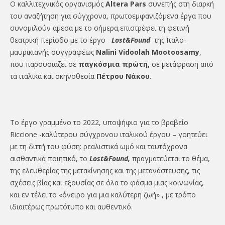
Ο καλλιτεχνικός οργανισμός
Altera Par
s
συνεπής στη διαρκή
του αναζήτηση για σύγχρονα, πρωτοεμφανιζόμενα έργα που
συνομιλούν άμεσα με το σήμερα,επιστρέφει τη φετινή
θεατρική περίοδο με το έργο
Lost&Found
της Ιταλο-
μαυρικιανής συγγραφέως
Nalini Vidoolah Mootoosamy
,
που παρουσιάζει σε
παγκόσμια πρώτη,
σε μετάφραση από
τα ιταλικά και σκηνοθεσία
Πέτρου Νάκου
.
Το έργο γραμμένο το 2022, υποψήφιο για το βραβείο
Riccione -καλύτερου σύγχρονου ιταλικού έργου – γοητεύει
με τη διττή του φύση: ρεαλιστικά ωμό και ταυτόχρονα
αισθαντικά ποιητικό, το
Lost&Found,
πραγματεύεται το θέμα,
της ελευθερίας της μετακίνησης και της μετανάστευσης, τις
σχέσεις βίας και εξουσίας σε όλα τo φάσμα μιας κοινωνίας,
και εν τέλει το «όνειρο για μια καλύτερη ζωή» , με τρόπο
ιδιαιτέρως πρωτότυπο και αυθεντικό.