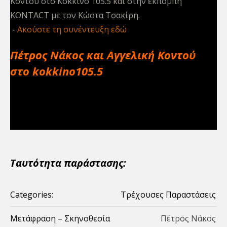
Κοντού στο Κόκκινο 105.5 και στην εκπομπή
ΚΟNTACT με τον Κώστα Τσακίρη.
Aκούστε τη συνέντευξη εδώ
Πέτρος Νάκος και Αγγελική Κοντού
στο kokkino105.5
Ταυτότητα παράστασης:
Categories:
Τρέχουσες Παραστάσεις
Mετάφραση – Σκηνοθεσία
Πέτρος Νάκος