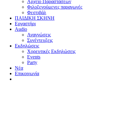
Αρχείο Παραστάσεων
Φιλοξενούμενες παραγωγές
Φεστιβάλ
ΠΑΙΔΙΚΗ ΣΚΗΝΗ
Εργαστήρι
Audio
Αναγνώσεις
Συνέντευξεις
Εκδηλώσεις
Χορευτικές Εκδηλώσεις
Εvents
Party
Nέα
Επικοινωνία