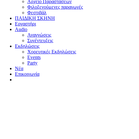
Αρχείο Παραστάσεων
Φιλοξενούμενες παραγωγές
Φεστιβάλ
ΠΑΙΔΙΚΗ ΣΚΗΝΗ
Εργαστήρι
Audio
Αναγνώσεις
Συνέντευξεις
Εκδηλώσεις
Χορευτικές Εκδηλώσεις
Εvents
Party
Nέα
Επικοινωνία